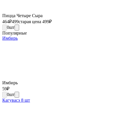
Пицца Четыре Сыра
464
₽
499
старая цена 499
₽
0
шт
Популярные
Имбирь
Имбирь
59
₽
0
шт
Кагувасэ 8 шт