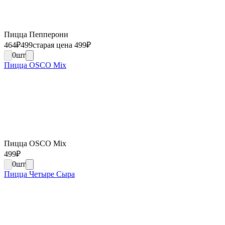
Пицца Пепперони
464
₽
499
старая цена 499
₽
0
шт
Пицца OSCO Mix
Пицца OSCO Mix
499
₽
0
шт
Пицца Четыре Сыра