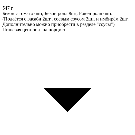
547
г
Бекон с томаго 6шт, Бекон ролл 8шт, Рокен ролл 6шт.
(Подаётся с васаби 2шт., соевым соусом 2шт. и имбирём 2шт.
Дополнительно можно приобрести в разделе "соусы")
Пищевая ценность на порцию