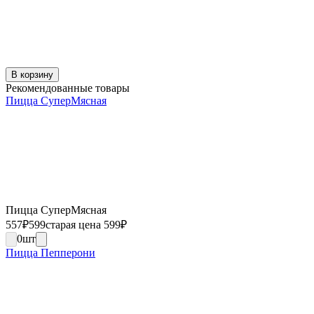
В корзину
Рекомендованные товары
Пицца СуперМясная
Пицца СуперМясная
557
₽
599
старая цена 599
₽
0
шт
Пицца Пепперони