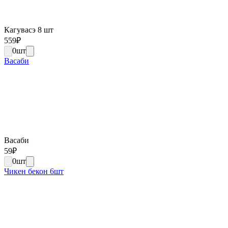
Кагувасэ 8 шт
559
₽
0
шт
Васаби
Васаби
59
₽
0
шт
Чикен бекон 6шт