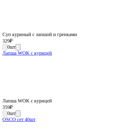
Суп куриный с лапшой и гренками
329
₽
0
шт
Лапша WOK c курицей
Лапша WOK c курицей
359
₽
0
шт
OSCO сет 40шт