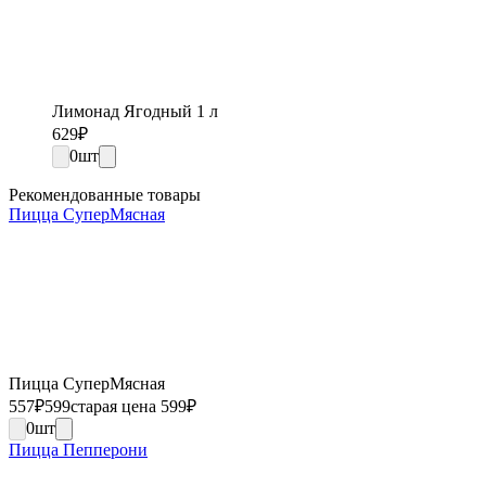
Лимонад Ягодный 1 л
629
₽
0
шт
Рекомендованные товары
Пицца СуперМясная
Пицца СуперМясная
557
₽
599
старая цена 599
₽
0
шт
Пицца Пепперони