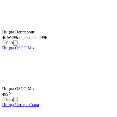
Пицца Пепперони
464
₽
499
старая цена 499
₽
0
шт
Пицца OSCO Mix
Пицца OSCO Mix
499
₽
0
шт
Пицца Четыре Сыра