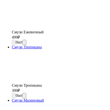
Смузи Ежевичный
499
₽
0
шт
Смузи Тропикана
Смузи Тропикана
399
₽
0
шт
Смузи Малиновый