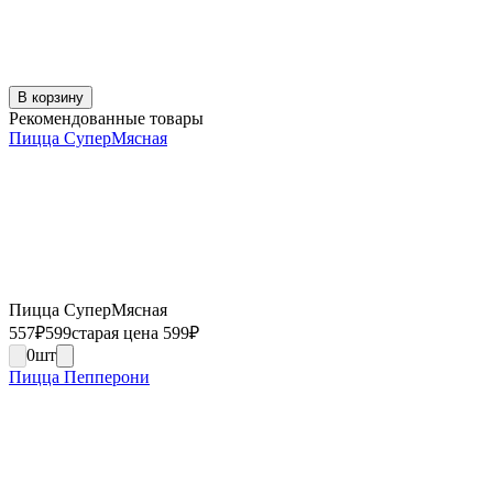
В корзину
Рекомендованные товары
Пицца СуперМясная
Пицца СуперМясная
557
₽
599
старая цена 599
₽
0
шт
Пицца Пепперони