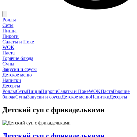
Роллы
Сеты
Пицца
Пироги
Салаты и Поке
WOK
Паста
Горячие блюда
Супы
Закуски и соусы
Детское меню
Напитки
Десерты
Роллы
Сеты
Пицца
Пироги
Салаты и Поке
WOK
Паста
Горячие
блюда
Супы
Закуски и соусы
Детское меню
Напитки
Десерты
Детский суп с фрикадельками
Детский суп с фрикадельками