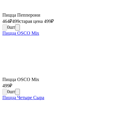
Пицца Пепперони
464
₽
499
старая цена 499
₽
0
шт
Пицца OSCO Mix
Пицца OSCO Mix
499
₽
0
шт
Пицца Четыре Сыра