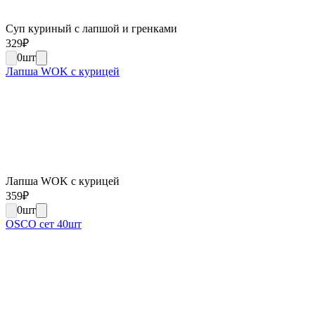
Суп куриный с лапшой и гренками
329
₽
0
шт
Лапша WOK c курицей
Лапша WOK c курицей
359
₽
0
шт
OSCO сет 40шт