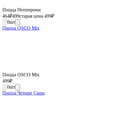
Пицца Пепперони
464
₽
499
старая цена 499
₽
0
шт
Пицца OSCO Mix
Пицца OSCO Mix
499
₽
0
шт
Пицца Четыре Сыра