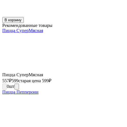
В корзину
Рекомендованные товары
Пицца СуперМясная
Пицца СуперМясная
557
₽
599
старая цена 599
₽
0
шт
Пицца Пепперони