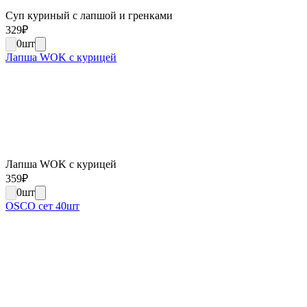
Суп куриный с лапшой и гренками
329
₽
0
шт
Лапша WOK c курицей
Лапша WOK c курицей
359
₽
0
шт
OSCO сет 40шт