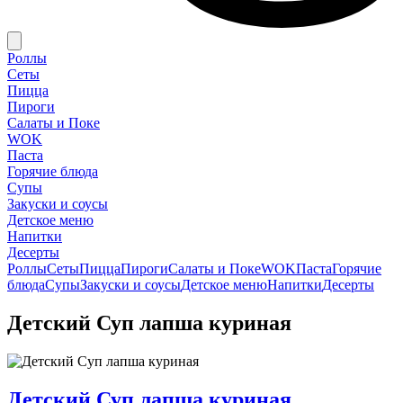
Роллы
Сеты
Пицца
Пироги
Салаты и Поке
WOK
Паста
Горячие блюда
Супы
Закуски и соусы
Детское меню
Напитки
Десерты
Роллы
Сеты
Пицца
Пироги
Салаты и Поке
WOK
Паста
Горячие
блюда
Супы
Закуски и соусы
Детское меню
Напитки
Десерты
Детский Суп лапша куриная
Детский Суп лапша куриная